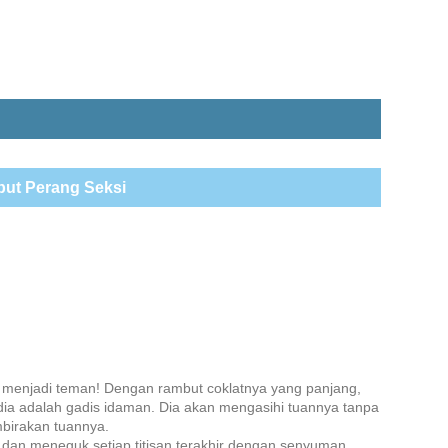
but Perang Seksi
leh menjadi teman! Dengan rambut coklatnya yang panjang,
ia adalah gadis idaman. Dia akan mengasihi tuannya tanpa
birakan tuannya.
 dan meneguk setiap titisan terakhir dengan senyuman