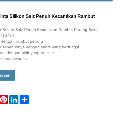
Live
inta Silikon Saiz Penuh Kecantikan Rambut
a Silikon Saiz Penuh Kecantikan Rambut Perang Seksi
2710728
k dengan rambut perang
 sepenuhnya dengan sendi yang berfungsi
j dengan bibir yang realistik
i teman wanita
nyaan
hatsApp
Pinterest
LinkedIn
Share