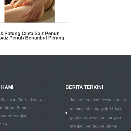
k Patung Cinta Saiz Penuh
saiz Penuh Berambut Perang
ikon
 KAMI
BERITA TERKINI
69, Jalan XinHe, Daerah
Jualan perkakas dewasa telah
an XinAo, Bandar
meningkat sebanyak 11 kali
Bandar Yueqing,
ganda, dan wanita mungkin
hina
menjadi pengguna utama