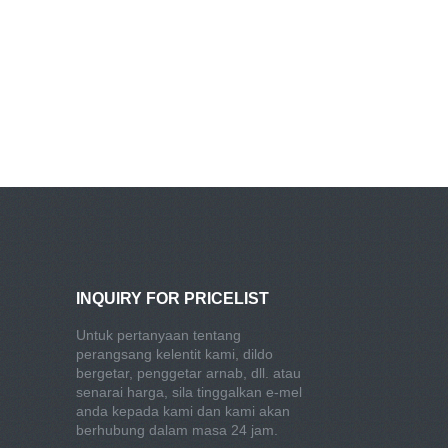
INQUIRY FOR PRICELIST
Untuk pertanyaan tentang
perangsang kelentit kami, dildo
bergetar, penggetar arnab, dll. atau
senarai harga, sila tinggalkan e-mel
anda kepada kami dan kami akan
berhubung dalam masa 24 jam.