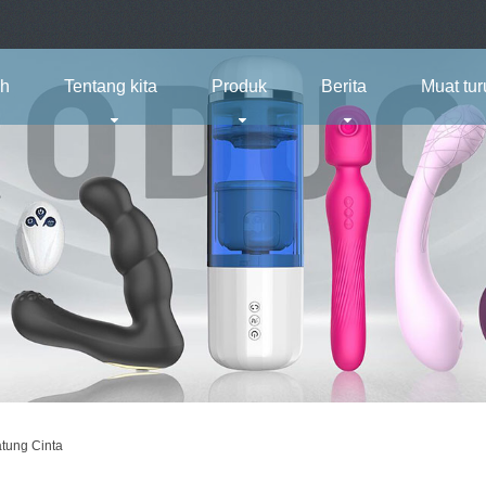
h
Tentang kita
Produk
Berita
Muat tur
tung Cinta