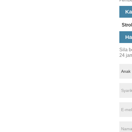
Ka
Stro
Ha
Sila 
24 ja