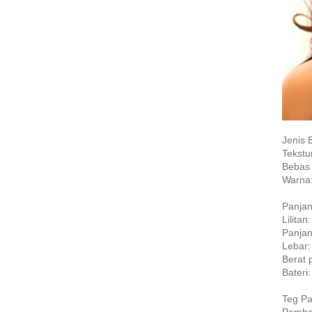
Jenis 
Tekstu
Bebas 
Warna:
Panjan
Lilitan:
Panjan
Lebar:
Berat 
Bateri
Teg Pa
Pembek