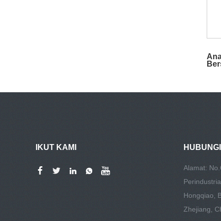
Ana
Ber
Sil
IKUT KAMI
HUBUNGI
Alamat: No.
Perindustri
Hongqiao, 
Zhejiang, C