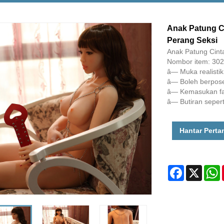
Anak Patung C
Perang Seksi
Anak Patung Cint
Nombor item: 30
â— Muka realisti
â— Boleh berpose
â— Kemasukan fara
â— Butiran sepert
Hantar Perta
Facebook
X
W