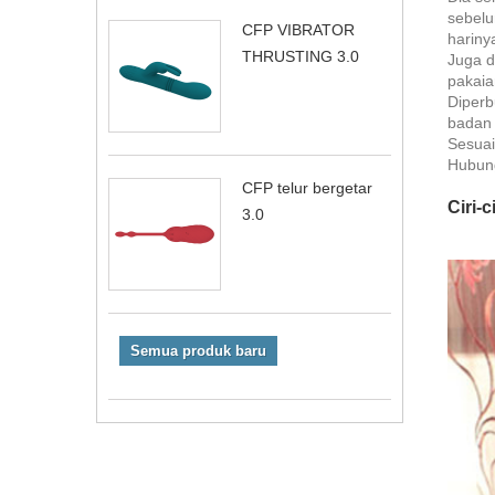
sebelu
CFP VIBRATOR
hariny
THRUSTING 3.0
Juga d
pakaia
Diperb
badan 
Sesuai
Hubung
CFP telur bergetar
Ciri-
3.0
Semua produk baru