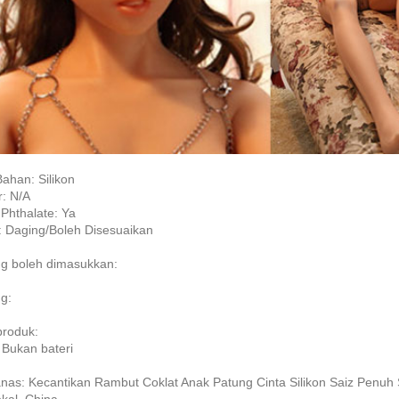
Bahan: Silikon
r: N/A
Phthalate: Ya
 Daging/Boleh Disesuaikan
g boleh dimasukkan:
g:
produk:
: Bukan bateri
nas: Kecantikan Rambut Coklat Anak Patung Cinta Silikon Saiz Penuh Se
al, China