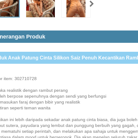
nerangan Produk
uk Anak Patung Cinta Silikon Saiz Penuh Kecantikan Ram
r item: 302710728
a realistik dengan rambut perang
eh berpose sepenuhnya dengan sendi yang berfungsi
asukan faraj dengan bibir yang realistik
iran seperti teman wanita
ikan ini lebih daripada sekadar anak patung cinta biasa, dia juga bo
ut sutera, payudara yang lembut dan punggung berbuih yang gagah, d
, mematuhi setiap perintah, dan melakukan apa sahaja untuk menggem
ntiasa dalam mood untuk berseronok. Dia akan menelan seluruh zakar