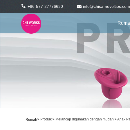
+86-577-27776630
info@chisa-novelties.com
Ruma
>
Produk
>
Melancap digunakan dengan mudah
>
Anak Pa
Rumah