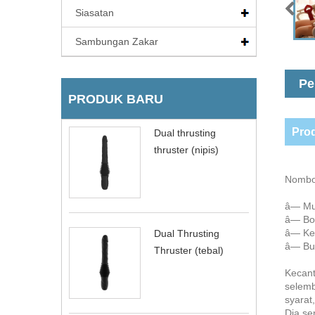
Siasatan
Sambungan Zakar
Pe
PRODUK BARU
Prod
Dual thrusting
thruster (nipis)
Nombo
â— Muk
â— Bol
â— Kem
Dual Thrusting
â— But
Thruster (tebal)
Kecant
selemb
syarat
Dia se