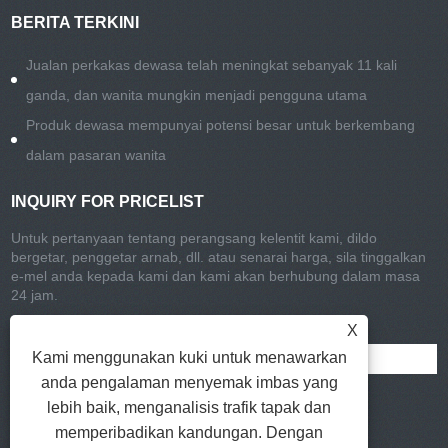
BERITA TERKINI
Jualan perkakas dewasa telah meningkat sebanyak 11 kali
ganda, dan wanita mungkin menjadi pengguna utama
Produk dewasa mempunyai potensi besar untuk berkembang
dalam pasaran wanita
INQUIRY FOR PRICELIST
Untuk pertanyaan tentang perangsang kelentit kami, dildo
bergetar, penggetar arnab, dll. atau senarai harga, sila tinggalkan
e-mel anda kepada kami dan kami akan berhubung dalam masa
24 jam.
X
Kami menggunakan kuki untuk menawarkan
anda pengalaman menyemak imbas yang
lebih baik, menganalisis trafik tapak dan
memperibadikan kandungan. Dengan