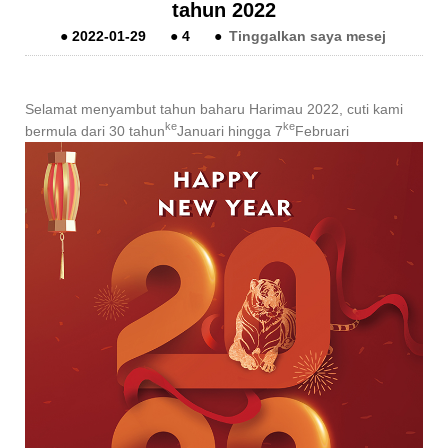
tahun 2022
●
2022-01-29
●
4
●
Tinggalkan saya mesej
Selamat menyambut tahun baharu Harimau 2022, cuti kami
ke
ke
bermula dari 30 tahun
Januari hingga 7
Februari