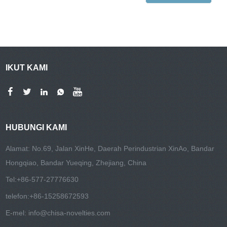
IKUT KAMI
HUBUNGI KAMI
Alamat: No.69, Jalan XinHe, Daerah Perindustrian XinAo, Bandar
Hongqiao, Bandar Yueqing, Zhejiang, China
Tel:
+86-577-27776630
telefon:
+86-15258672593
E-mel:
info@chisa-novelties.com