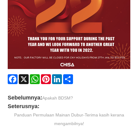
Facebook
X
WhatsApp
Pinterest
LinkedIn
Share
Sebelumnya:
Apakah BDSM?
Seterusnya:
Panduan Permulaan Mainan Dubur-Terima kasih kerana
mengambilnya!